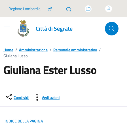
Vai ai contenuti
Vai al footer
Regione Lombardia
Città di Segrate
Home
/
Amministrazione
/
Personale amministrativo
/
Giuliana Lusso
Giuliana Ester Lusso
Condividi
Vedi azioni
INDICE DELLA PAGINA