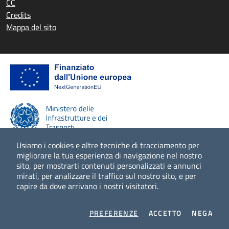
CC
Credits
Mappa del sito
Usiamo i cookies e altre tecniche di tracciamento per
migliorare la tua esperienza di navigazione nel nostro
sito, per mostrarti contenuti personalizzati e annunci
Scopri di più
mirati, per analizzare il traffico sul nostro sito, e per
capire da dove arrivano i nostri visitatori.
COOKIES
I COOKIES
I CO
PREFERENZE
ACCETTO
NEGA