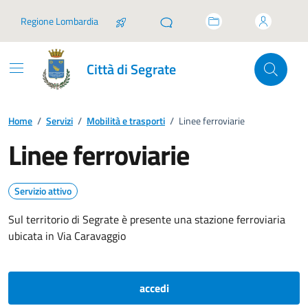
Vai ai contenuti
Vai al footer
Regione Lombardia
Città di Segrate
Home
/
Servizi
/
Mobilità e trasporti
/
Linee ferroviarie
Linee ferroviarie
Servizio attivo
Sul territorio di Segrate è presente una stazione ferroviaria
ubicata in Via Caravaggio
accedi