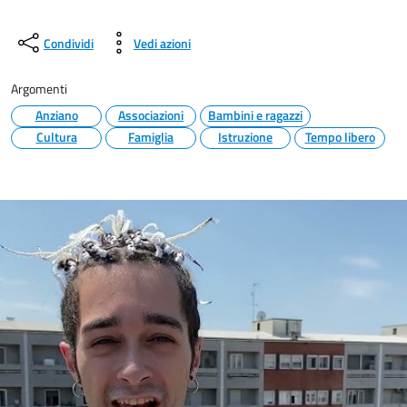
Condividi
Vedi azioni
Argomenti
Anziano
Associazioni
Bambini e ragazzi
Cultura
Famiglia
Istruzione
Tempo libero