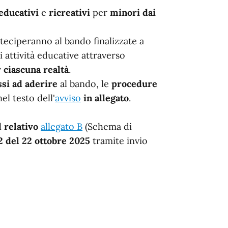
 educativi
e
ricreativi
per
minori dai
rteciperanno al bando finalizzate a
 attività educative attraverso
 ciascuna realtà
.
si ad aderire
al bando, le
procedure
nel testo dell'
avviso
in allegato
.
l
relativo
allegato B
(Schema di
12 del 22 ottobre 2025
tramite invio