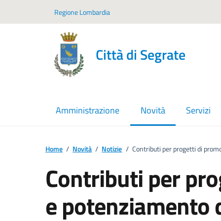
Vai ai contenuti
Vai al footer
Regione Lombardia
Città di Segrate
Amministrazione
Novità
Servizi
menu selezionato
Home
/
Novità
/
Notizie
/
Contributi per progetti di prom
Contributi per pr
e potenziamento de