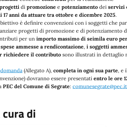
n dettaglio
progetti
di
promozione
e
potenziamento
dei
servizi
i 17 anni
da attuare tra ottobre e dicembre 2025
.
obiettivo è definire convenzioni con i soggetti che pa
nanziare progetti di promozione e di potenziamento di
ntributi per un
importo massimo di seimila euro per
e
spese ammesse a rendicontazione
,
i soggetti ammes
r richiedere il contributo
sono illustrati in dettaglio 
a
domanda
(Allegato A),
completa in ogni sua parte
, e i
nvenzione) dovranno essere presentati
entro le ore 
la
PEC del Comune di Segrate
:
comunesegrate@pec.it
 cura di