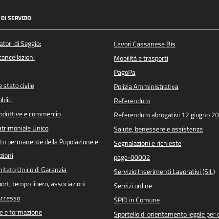
DI SERVIZIO
atori di Seggio:
Lavori Cassanese Bis
/cancellazioni
Mobilità e trasporti
PagoPa
 stato civile
Polizia Amministrativa
blici
Referendum
roduttive e commercio
Referendum abrogativi 12 giugno 2
trimoniale Unico
Salute, benessere e assistenza
o permanente della Popolazione e
Segnalazioni e richieste
zioni
page-00002
itato Unico di Garanzia
Servizio Inserimenti Lavorativi (SIL)
port, tempo libero, associazioni
Servizi online
 Accesso
SPID in Comune
e e formazione
Sportello di orientamento legale per c