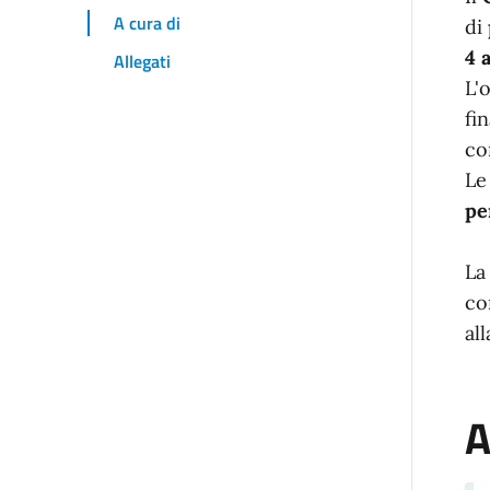
I
A cura di
di
4 a
Allegati
L'
fi
co
L
pe
L
co
al
A