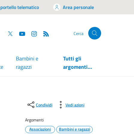
portello telematico
Area personale
tsapp
Facebook
Twitter
YouTube
RSS
Cerca
Bambini e
Tutti gli
te
ragazzi
argomenti...
Condividi
Vedi azioni
Argomenti
Associazioni
Bambini e ragazzi