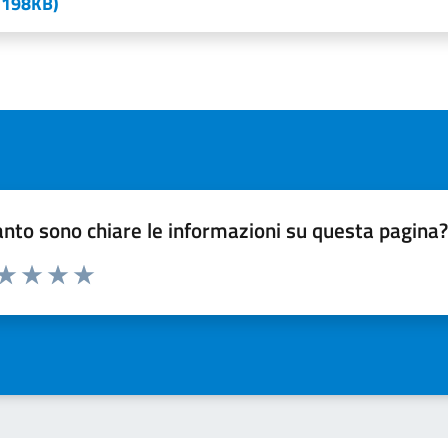
198KB)
nto sono chiare le informazioni su questa pagina
 da 1 a 5 stelle la pagina
ta 1 stelle su 5
Valuta 2 stelle su 5
Valuta 3 stelle su 5
Valuta 4 stelle su 5
Valuta 5 stelle su 5