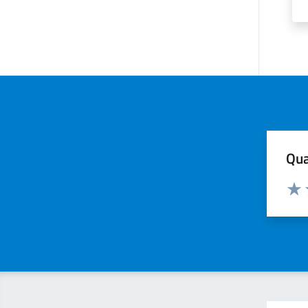
Qua
Valuta
Valu