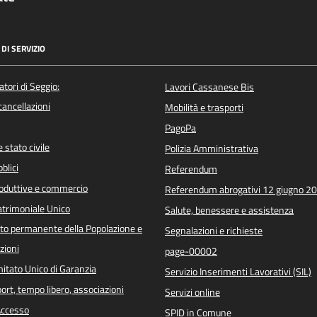
DI SERVIZIO
atori di Seggio:
Lavori Cassanese Bis
/cancellazioni
Mobilità e trasporti
PagoPa
 stato civile
Polizia Amministrativa
blici
Referendum
roduttive e commercio
Referendum abrogativi 12 giugno 2
trimoniale Unico
Salute, benessere e assistenza
o permanente della Popolazione e
Segnalazioni e richieste
zioni
page-00002
itato Unico di Garanzia
Servizio Inserimenti Lavorativi (SIL)
port, tempo libero, associazioni
Servizi online
 Accesso
SPID in Comune