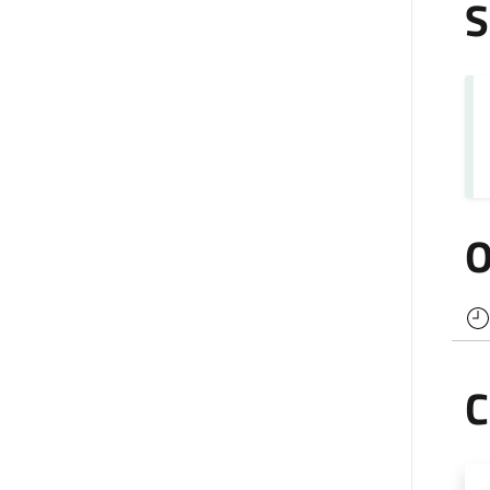
S
O
C