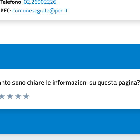
Telefono
:
02.26902226
PEC
:
comunesegrate@pec.it
nto sono chiare le informazioni su questa pagina
 da 1 a 5 stelle la pagina
ta 1 stelle su 5
Valuta 2 stelle su 5
Valuta 3 stelle su 5
Valuta 4 stelle su 5
Valuta 5 stelle su 5