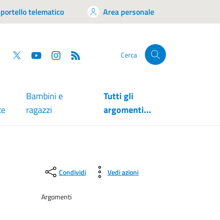
portello telematico
Area personale
tsapp
Facebook
Twitter
YouTube
RSS
Cerca
Bambini e
Tutti gli
te
ragazzi
argomenti...
Condividi
Vedi azioni
Argomenti