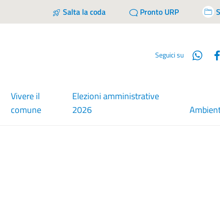
Salta la coda
Pronto URP
S
Wha
Seguici su
Vivere il
Elezioni amministrative
comune
2026
Ambien