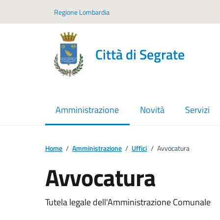
Vai ai contenuti
Vai al footer
Regione Lombardia
Città di Segrate
Amministrazione
Novità
Servizi
menu selezionato
Home
/
Amministrazione
/
Uffici
/
Avvocatura
Avvocatura
Tutela legale dell'Amministrazione Comunale