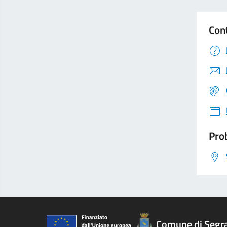
Con
Prob
Comune di Segr