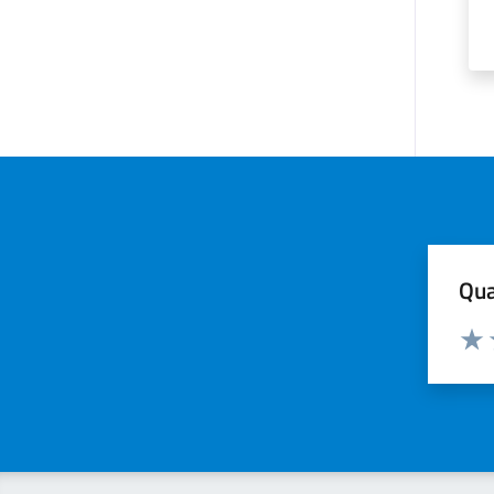
Qua
Valuta
Valu