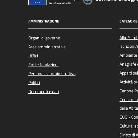
AMMINISTRAZIONE
CATEGORIE 
Albo Scrut
Organi di governo
iscrizioni
Aree amministrative
Ambiente
Uffici
Anagrafe e
Enti e fondazioni
Appalti pub
Personale amministrativo
Attività p
Politici
Canone Pa
Documenti e dati
Censiment
delle Abita
CUG - Com
Cultura, s
Diritto di