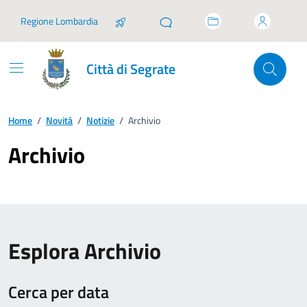
Vai ai contenuti
Vai al footer
Regione Lombardia
Città di Segrate
Home
/
Novità
/
Notizie
/
Archivio
Archivio
Esplora Archivio
Cerca per data