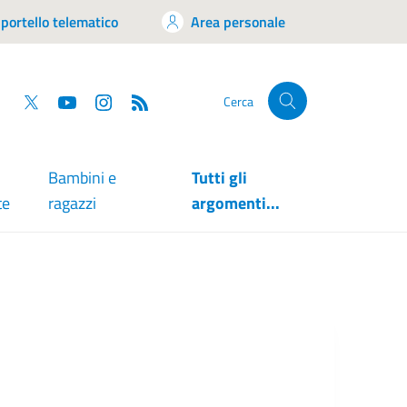
portello telematico
Area personale
tsapp
Facebook
Twitter
YouTube
RSS
Cerca
Bambini e
Tutti gli
te
ragazzi
argomenti...