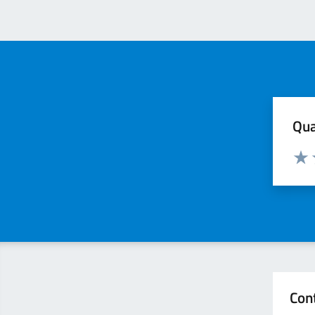
Qua
Valuta
Valu
Con