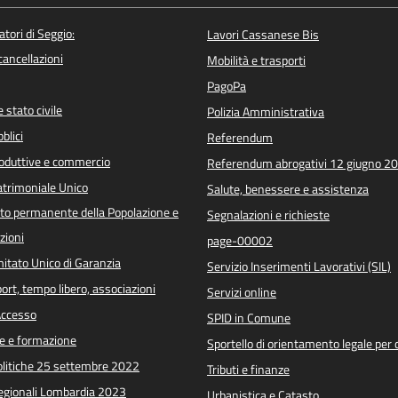
atori di Seggio:
Lavori Cassanese Bis
/cancellazioni
Mobilità e trasporti
PagoPa
 stato civile
Polizia Amministrativa
blici
Referendum
roduttive e commercio
Referendum abrogativi 12 giugno 2
trimoniale Unico
Salute, benessere e assistenza
o permanente della Popolazione e
Segnalazioni e richieste
zioni
page-00002
itato Unico di Garanzia
Servizio Inserimenti Lavorativi (SIL)
port, tempo libero, associazioni
Servizi online
 Accesso
SPID in Comune
e e formazione
Sportello di orientamento legale per c
Politiche 25 settembre 2022
Tributi e finanze
Regionali Lombardia 2023
Urbanistica e Catasto