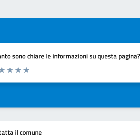
nto sono chiare le informazioni su questa pagina
 da 1 a 5 stelle la pagina
ta 1 stelle su 5
Valuta 2 stelle su 5
Valuta 3 stelle su 5
Valuta 4 stelle su 5
Valuta 5 stelle su 5
tatta il comune