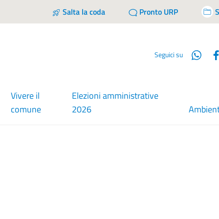
Salta la coda
Pronto URP
S
Wha
Seguici su
Vivere il
Elezioni amministrative
comune
2026
Ambien