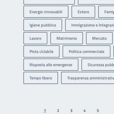
Energie rinnovabili
Estero
Famig
Igiene pubblica
Immigrazione e Integrazi
Lavoro
Matrimonio
Mercato
Pista ciclabile
Politica commerciale
Risposta alle emergenze
Sicurezza pubb
Tempo libero
Trasparenza amministrati
1
2
3
4
5
Previous page
N