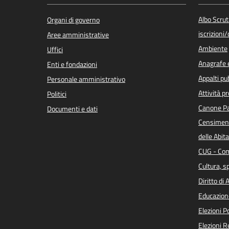
Albo Scrut
Organi di governo
iscrizioni
Aree amministrative
Ambiente
Uffici
Anagrafe e
Enti e fondazioni
Appalti pub
Personale amministrativo
Attività p
Politici
Canone Pa
Documenti e dati
Censiment
delle Abita
CUG - Com
Cultura, s
Diritto di
Educazion
Elezioni 
Elezioni 