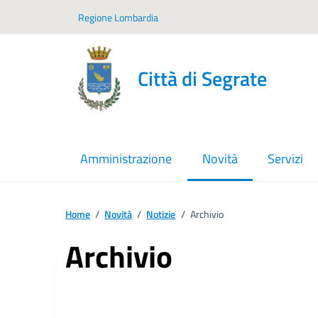
Vai ai contenuti
Vai al footer
Regione Lombardia
Città di Segrate
Amministrazione
Novità
Servizi
menu selezionato
Home
/
Novità
/
Notizie
/
Archivio
Archivio