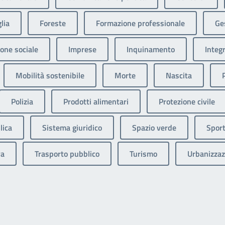
lia
Foreste
Formazione professionale
Ges
one sociale
Imprese
Inquinamento
Integ
Mobilità sostenibile
Morte
Nascita
Polizia
Prodotti alimentari
Protezione civile
lica
Sistema giuridico
Spazio verde
Sport
va
Trasporto pubblico
Turismo
Urbanizzaz
ext page