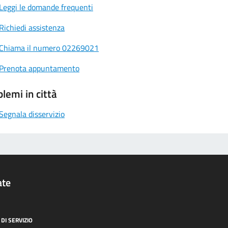
Leggi le domande frequenti
Richiedi assistenza
Chiama il numero 02269021
Prenota appuntamento
lemi in città
Segnala disservizio
ate
DI SERVIZIO