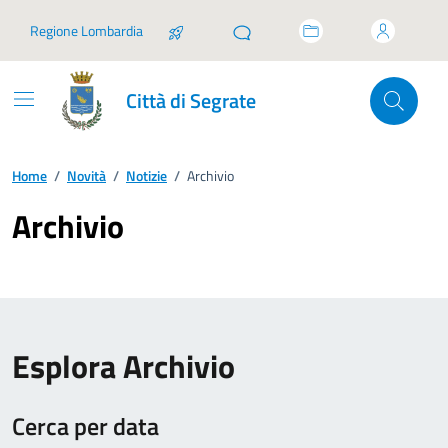
Vai ai contenuti
Vai al footer
Regione Lombardia
Città di Segrate
Home
/
Novità
/
Notizie
/
Archivio
Archivio
Esplora Archivio
Cerca per data