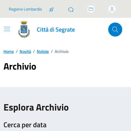
Vai ai contenuti
Vai al footer
Regione Lombardia
Città di Segrate
Home
/
Novità
/
Notizie
/
Archivio
Archivio
Esplora Archivio
Cerca per data