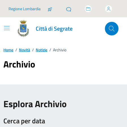
Vai ai contenuti
Vai al footer
Regione Lombardia
Città di Segrate
Home
/
Novità
/
Notizie
/
Archivio
Archivio
Esplora Archivio
Cerca per data