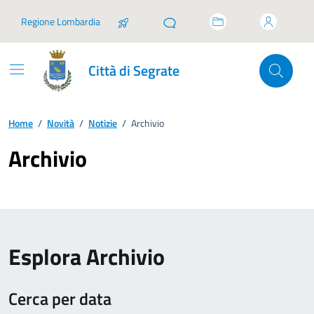
Vai ai contenuti
Vai al footer
Regione Lombardia
Città di Segrate
Home
/
Novità
/
Notizie
/
Archivio
Archivio
Esplora Archivio
Cerca per data