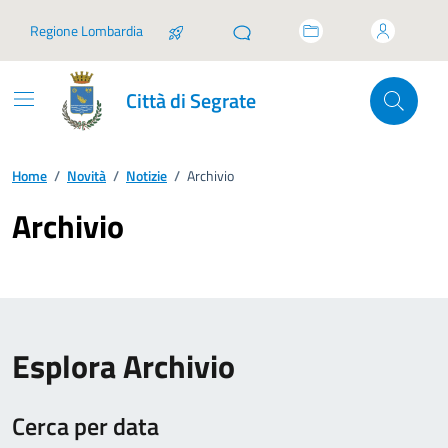
Vai ai contenuti
Vai al footer
Regione Lombardia
Città di Segrate
Home
/
Novità
/
Notizie
/
Archivio
Archivio
Esplora Archivio
Cerca per data