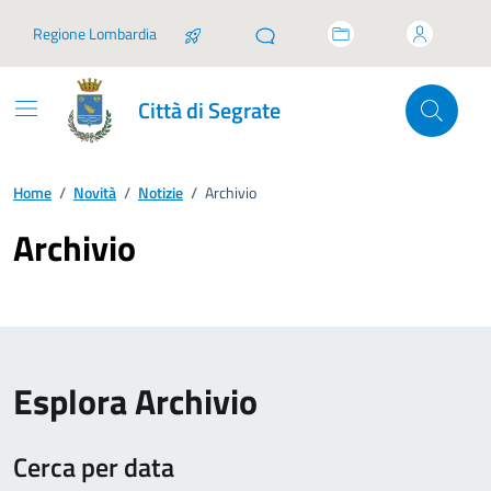
Vai ai contenuti
Vai al footer
Regione Lombardia
Città di Segrate
Home
/
Novità
/
Notizie
/
Archivio
Archivio
Esplora Archivio
Cerca per data