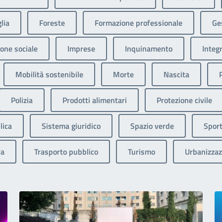
lia
Foreste
Formazione professionale
Ges
one sociale
Imprese
Inquinamento
Integ
Mobilità sostenibile
Morte
Nascita
Polizia
Prodotti alimentari
Protezione civile
lica
Sistema giuridico
Spazio verde
Sport
va
Trasporto pubblico
Turismo
Urbanizzaz