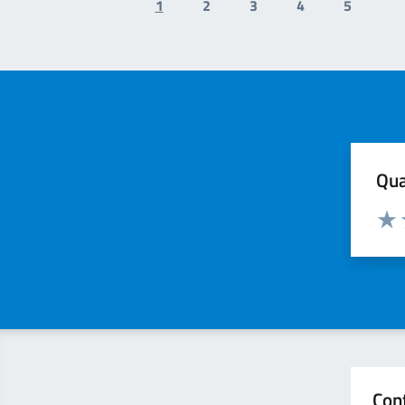
1
2
3
4
5
Previous page
N
Qua
Valuta
Valu
Con