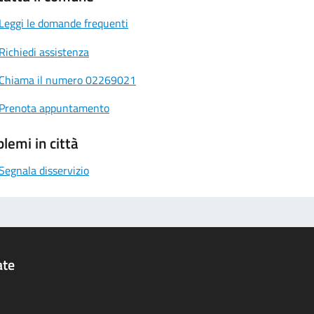
Leggi le domande frequenti
Richiedi assistenza
Chiama il numero 02269021
Prenota appuntamento
lemi in città
Segnala disservizio
ate