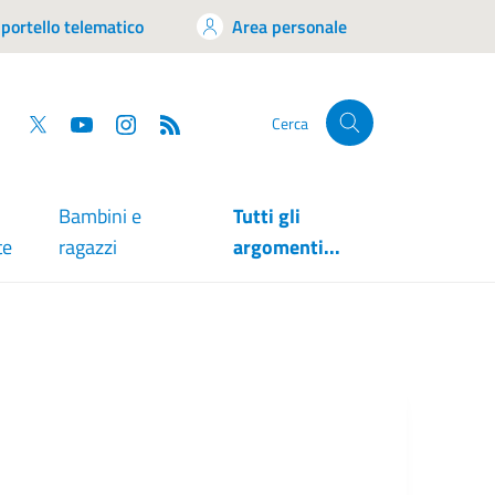
portello telematico
Area personale
tsapp
Facebook
Twitter
YouTube
RSS
Cerca
Bambini e
Tutti gli
te
ragazzi
argomenti...