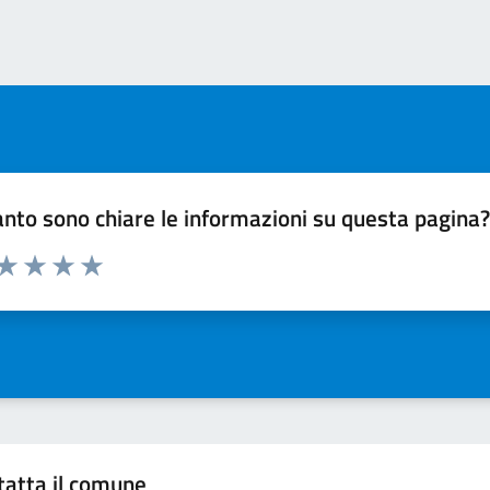
ext page
nto sono chiare le informazioni su questa pagina
 da 1 a 5 stelle la pagina
ta 1 stelle su 5
Valuta 2 stelle su 5
Valuta 3 stelle su 5
Valuta 4 stelle su 5
Valuta 5 stelle su 5
tatta il comune