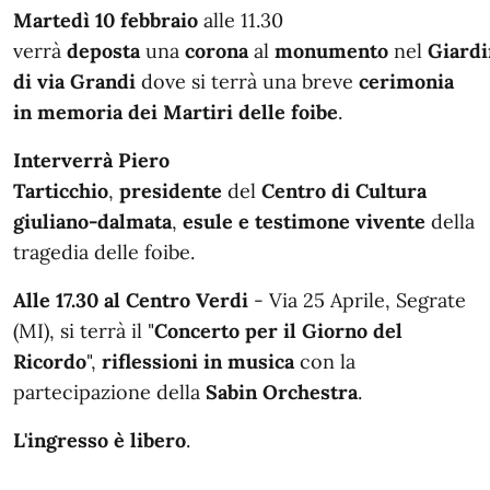
In dettaglio
Martedì 10 febbraio
alle 11.30
verrà
deposta
una
corona
al
monumento
nel
Giardi
di via Grandi
dove si terrà una breve
cerimonia
in memoria dei Martiri delle foibe
.
Interverrà
Piero
Tarticchio
,
presidente
del
Centro di Cultura
giuliano-dalmata
,
esule e testimone vivente
della
tragedia delle foibe.
Alle 17.30 al Centro Verdi
- Via 25 Aprile, Segrate
(MI), si terrà il "
Concerto per il Giorno del
Ricordo
",
riflessioni in musica
con la
partecipazione della
Sabin Orchestra
.
L'ingresso è libero
.