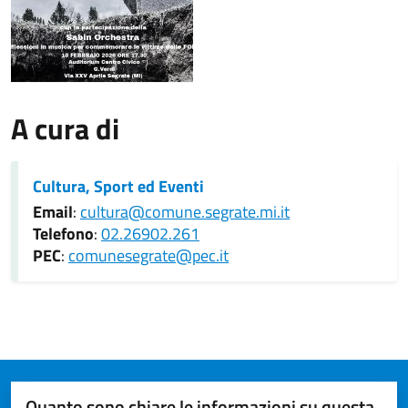
A cura di
Cultura, Sport ed Eventi
Email
:
cultura@comune.segrate.mi.it
Telefono
:
02.26902.261
PEC
:
comunesegrate@pec.it
Quanto sono chiare le informazioni su questa