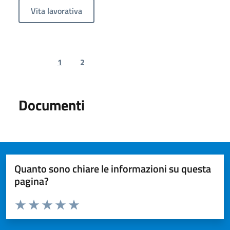
Vita lavorativa
1
2
Previous page
Next page
Documenti
Quanto sono chiare le informazioni su questa
pagina?
Valuta da 1 a 5 stelle la pagina
Valuta 1 stelle su 5
Valuta 2 stelle su 5
Valuta 3 stelle su 5
Valuta 4 stelle su 5
Valuta 5 stelle su 5