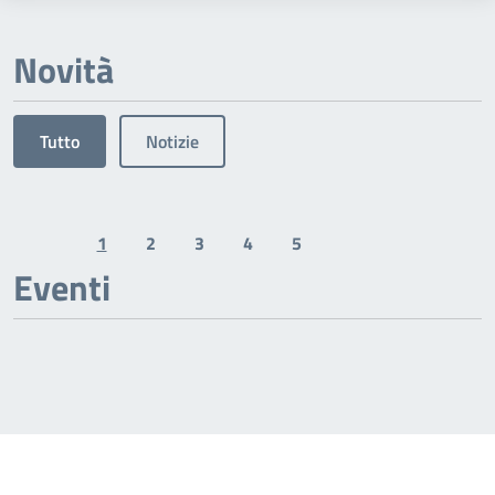
Novità
Tutto
Notizie
1
2
3
4
5
Previous page
Next page
Eventi