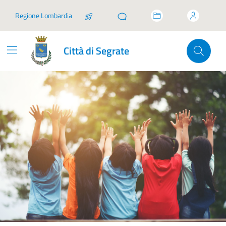
Vai ai contenuti
Vai al footer
Regione Lombardia
Città di Segrate