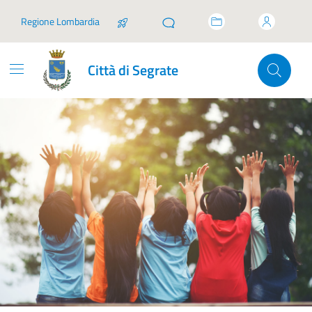
Vai ai contenuti
Vai al footer
Regione Lombardia
Città di Segrate