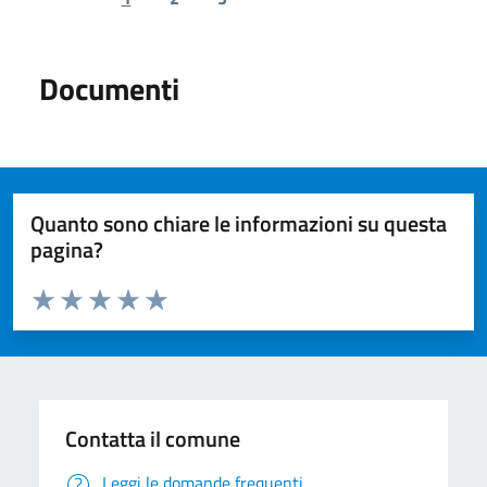
Previous page
Next page
Documenti
Quanto sono chiare le informazioni su questa
pagina?
Valuta da 1 a 5 stelle la pagina
Valuta 1 stelle su 5
Valuta 2 stelle su 5
Valuta 3 stelle su 5
Valuta 4 stelle su 5
Valuta 5 stelle su 5
Contatta il comune
Leggi le domande frequenti