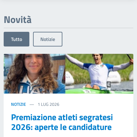
Novità
Tutto
Notizie
NOTIZIE
1
LUG 2026
Premiazione atleti segratesi
2026: aperte le candidature