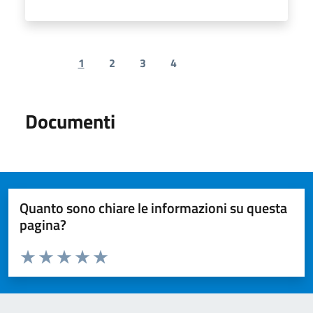
1
2
3
4
Previous page
Next page
Documenti
Quanto sono chiare le informazioni su questa
pagina?
Valuta da 1 a 5 stelle la pagina
Valuta 1 stelle su 5
Valuta 2 stelle su 5
Valuta 3 stelle su 5
Valuta 4 stelle su 5
Valuta 5 stelle su 5