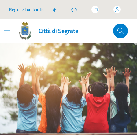
Vai ai contenuti
Vai al footer
Regione Lombardia
Città di Segrate