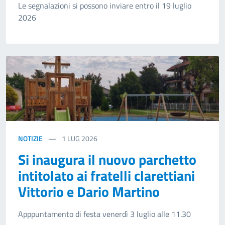
Le segnalazioni si possono inviare entro il 19 luglio
2026
NOTIZIE
1
LUG 2026
Si inaugura il nuovo parchetto
intitolato ai fratelli clarettiani
Vittorio e Dario Martino
Apppuntamento di festa venerdì 3 luglio alle 11.30