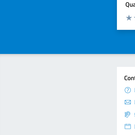
Qua
Valuta
Valu
Con