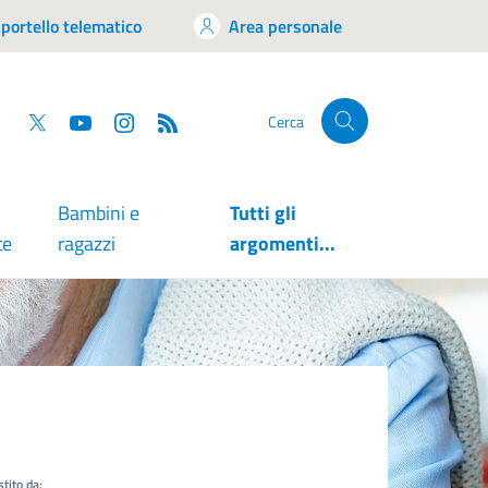
portello telematico
Area personale
tsapp
Facebook
Twitter
YouTube
RSS
Cerca
Bambini e
Tutti gli
te
ragazzi
argomenti...
tito da: