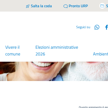
Salta la coda
Pronto URP
S
Wha
Seguici su
Vivere il
Elezioni amministrative
comune
2026
Ambien
Questo argomento è ges