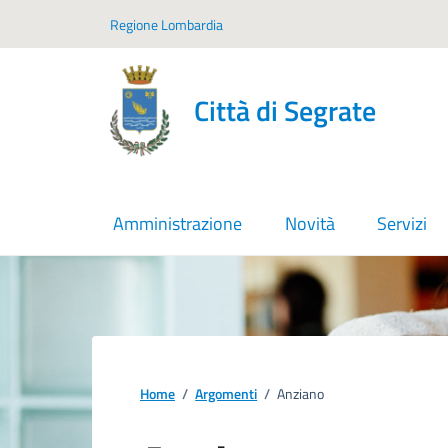
Vai ai contenuti
Vai al footer
Regione Lombardia
Città di Segrate
Amministrazione
Novità
Servizi
Home
/
Argomenti
/
Anziano