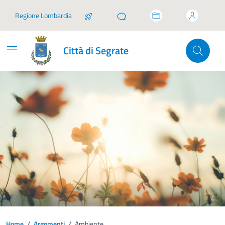
Vai ai contenuti
Vai al footer
Regione Lombardia
Città di Segrate
Home
/
Argomenti
/
Ambiente